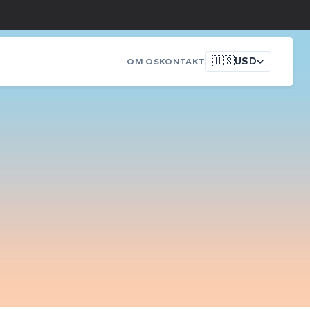
🇺🇸
USD
OM OS
KONTAKT