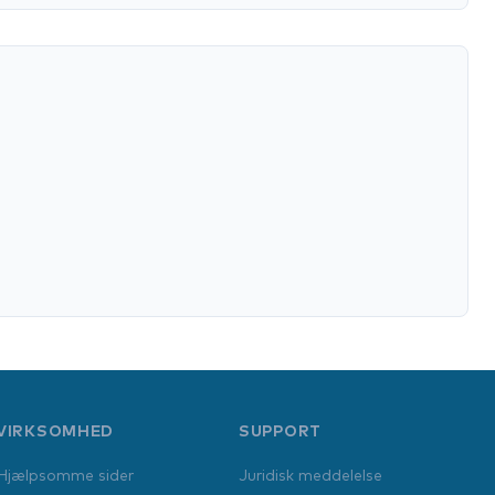
VIRKSOMHED
SUPPORT
Hjælpsomme sider
Juridisk meddelelse