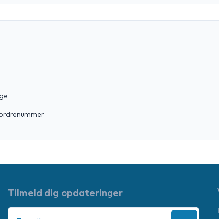
e
age
ordrenummer.
Tilmeld dig opdateringer