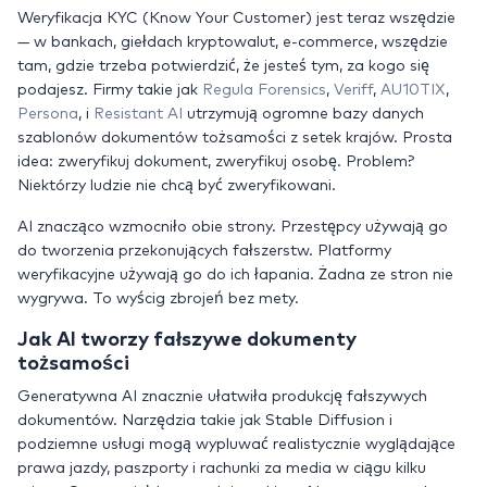
Weryfikacja KYC (Know Your Customer) jest teraz wszędzie
— w bankach, giełdach kryptowalut, e-commerce, wszędzie
tam, gdzie trzeba potwierdzić, że jesteś tym, za kogo się
podajesz. Firmy takie jak
Regula Forensics
,
Veriff
,
AU10TIX
,
Persona
, i
Resistant AI
utrzymują ogromne bazy danych
szablonów dokumentów tożsamości z setek krajów. Prosta
idea: zweryfikuj dokument, zweryfikuj osobę. Problem?
Niektórzy ludzie nie chcą być zweryfikowani.
AI znacząco wzmocniło obie strony. Przestępcy używają go
do tworzenia przekonujących fałszerstw. Platformy
weryfikacyjne używają go do ich łapania. Żadna ze stron nie
wygrywa. To wyścig zbrojeń bez mety.
Jak AI tworzy fałszywe dokumenty
tożsamości
Generatywna AI znacznie ułatwiła produkcję fałszywych
dokumentów. Narzędzia takie jak Stable Diffusion i
podziemne usługi mogą wypluwać realistycznie wyglądające
prawa jazdy, paszporty i rachunki za media w ciągu kilku