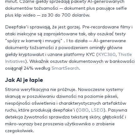
minut. Czarne giełdy sprzedają pakiety AI-generowanych
dokumentów tożsamości — dokument plus pasujące selfie
plus klip wideo — za 30 do 700 dolarów.
Deepfake'i sprawiają, że jest gorzej. Pre-recordowane filmy i
ataki iniekcyjne są zaprojektowane tak, aby oszukać testy
"spójrz w kamerę i mrugnij" . I to działa — AI-generowane
dokumenty tożsamości z powodzeniem ominęły główne
giełdy kryptowalut i uznane platformy KYC (
KYC360
,
Thistle
Initiatives
). Wskaźnik oszustw dokumentowych w bankowości
osiągnął 24% według
SmartSearch
.
Jak AI je łapie
Strona weryfikacyjna nie próżnuje. Nowoczesne systemy
skanują w poszukiwaniu dziwności na poziomie pikseli,
niespójności oświetlenia i charakterystycznych artefaktów
ruchu, które produkują deepfake'i (
GBG
,
LSEG
). Pasywna
detekcja żywotności sprawdza teksturę skóry, głębokość i
mikro-wyrazy bez proszenia użytkownika o zrobienie
czegokolwiek.