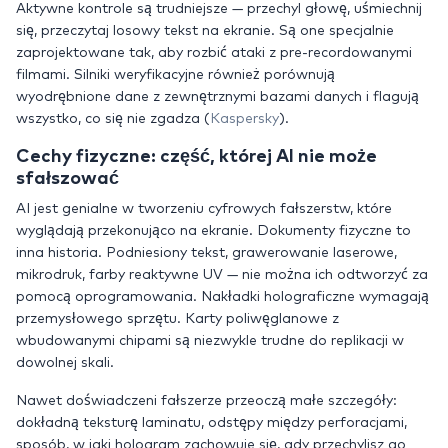
Aktywne kontrole są trudniejsze — przechyl głowę, uśmiechnij
się, przeczytaj losowy tekst na ekranie. Są one specjalnie
zaprojektowane tak, aby rozbić ataki z pre-recordowanymi
filmami. Silniki weryfikacyjne również porównują
wyodrębnione dane z zewnętrznymi bazami danych i flagują
wszystko, co się nie zgadza (
Kaspersky
).
Cechy fizyczne: część, której AI nie może
sfałszować
AI jest genialne w tworzeniu cyfrowych fałszerstw, które
wyglądają przekonująco na ekranie. Dokumenty fizyczne to
inna historia. Podniesiony tekst, grawerowanie laserowe,
mikrodruk, farby reaktywne UV — nie można ich odtworzyć za
pomocą oprogramowania. Nakładki holograficzne wymagają
przemysłowego sprzętu. Karty poliwęglanowe z
wbudowanymi chipami są niezwykle trudne do replikacji w
dowolnej skali.
Nawet doświadczeni fałszerze przeoczą małe szczegóły:
dokładną teksturę laminatu, odstępy między perforacjami,
sposób, w jaki hologram zachowuje się, gdy przechylisz go