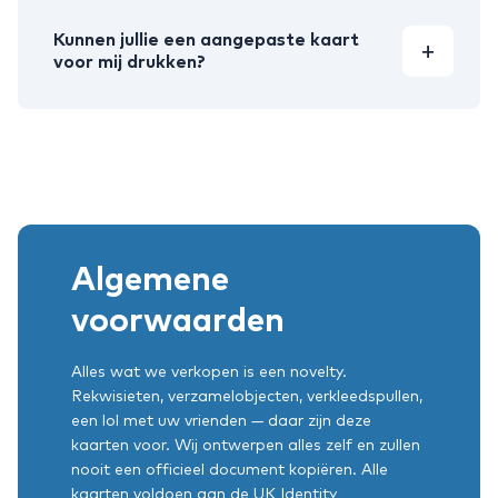
Kunnen jullie een aangepaste kaart
voor mij drukken?
Algemene
voorwaarden
Alles wat we verkopen is een novelty.
Rekwisieten, verzamelobjecten, verkleedspullen,
een lol met uw vrienden — daar zijn deze
kaarten voor. Wij ontwerpen alles zelf en zullen
nooit een officieel document kopiëren. Alle
kaarten voldoen aan de UK Identity