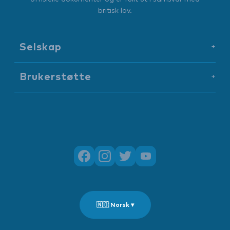
britisk lov.
Selskap
+
Brukerstøtte
+
🇳🇴 Norsk ▾