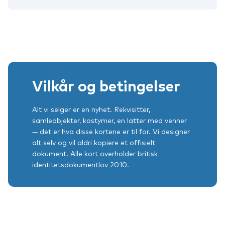
Vilkår og betingelser
Alt vi selger er en nyhet. Rekvisitter,
samleobjekter, kostymer, en latter med venner
— det er hva disse kortene er til for. Vi designer
alt selv og vil aldri kopiere et offisielt
dokument. Alle kort overholder britisk
identitetsdokumentlov 2010.