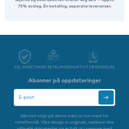
75% avslag. Én betaling, separate leveranser.
SSL-SIKRET
SIKRE BETALINGER
HURTIG FORSENDELSE
Abonner på oppdateringer
Alle kort solgt på denne siden er kun ment for
nyhetformål. Våre design er originale, replikerer ikke
offisielle dokumenter og er fullt ut i samsvar med