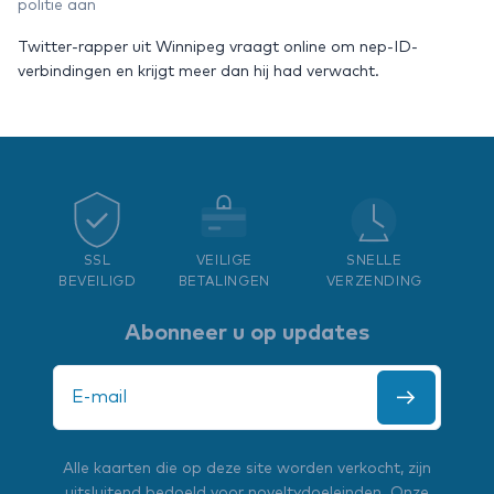
politie aan
Twitter-rapper uit Winnipeg vraagt online om nep-ID-
verbindingen en krijgt meer dan hij had verwacht.
SSL
VEILIGE
SNELLE
BEVEILIGD
BETALINGEN
VERZENDING
Abonneer u op updates
Alle kaarten die op deze site worden verkocht, zijn
uitsluitend bedoeld voor noveltydoeleinden. Onze