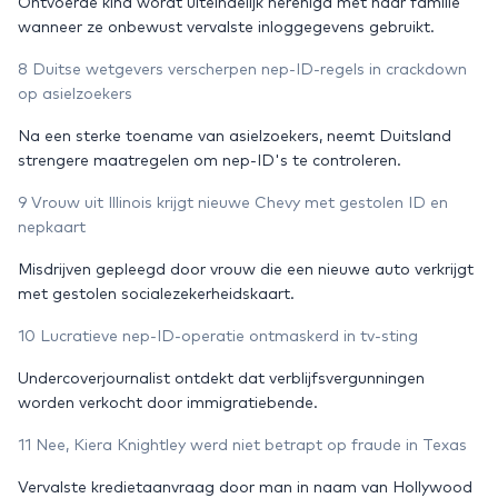
Ontvoerde kind wordt uiteindelijk herenigd met haar familie
wanneer ze onbewust vervalste inloggegevens gebruikt.
8 Duitse wetgevers verscherpen nep-ID-regels in crackdown
op asielzoekers
Na een sterke toename van asielzoekers, neemt Duitsland
strengere maatregelen om nep-ID's te controleren.
9 Vrouw uit Illinois krijgt nieuwe Chevy met gestolen ID en
nepkaart
Misdrijven gepleegd door vrouw die een nieuwe auto verkrijgt
met gestolen socialezekerheidskaart.
10 Lucratieve nep-ID-operatie ontmaskerd in tv-sting
Undercoverjournalist ontdekt dat verblijfsvergunningen
worden verkocht door immigratiebende.
11 Nee, Kiera Knightley werd niet betrapt op fraude in Texas
Vervalste kredietaanvraag door man in naam van Hollywood