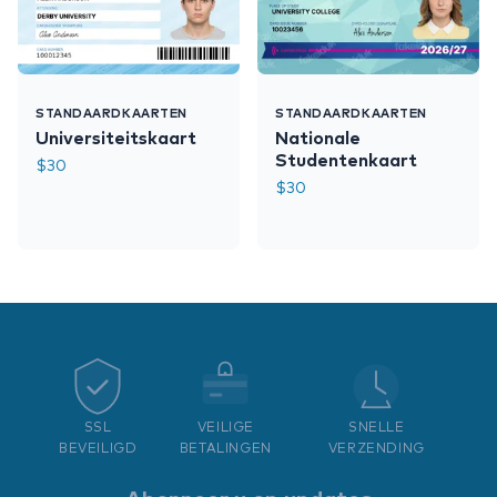
STANDAARDKAARTEN
STANDAARDKAARTEN
Universiteitskaart
Nationale
Studentenkaart
$
30
$
30
SSL
VEILIGE
SNELLE
BEVEILIGD
BETALINGEN
VERZENDING