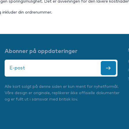
ingen sporingsmulighet. Det er avveiningen for den lavere kostnaden
 inkluder din ordrenummer.
Abonner på oppdateringer
Alle kort solgt på denne siden er kun ment for nyhetformål.
Våre design er originale, replikerer ikke offisielle dokumenter
og er fullt ut i samsvar med britisk lov.