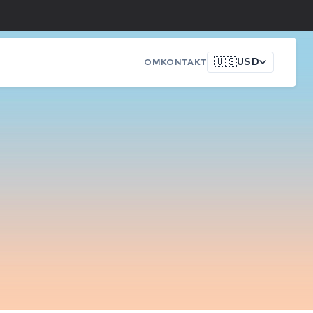
🇺🇸
USD
OM
KONTAKT