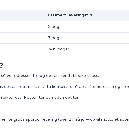
Estimert leveringstid
5 dager
7 dager
7–15 dager
?
 så var adressen feil og det ble sendt tilbake til oss.
vis det ble returnert, vil vi ta kontakt for å bekrefte adressen og 
ontakter oss. Posten tar den tiden det tar.
erer for gratis sporbar levering (over
£
), så ja — du vil motta et spo