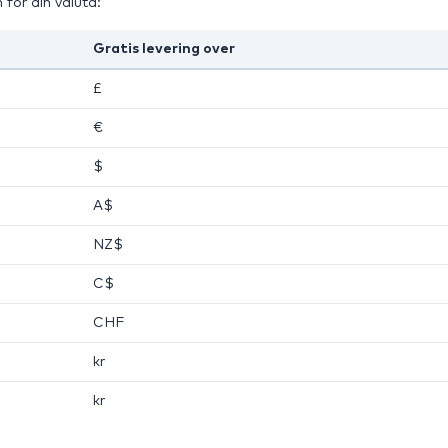
 for din valuta:
Gratis levering over
£
€
$
A$
NZ$
C$
CHF
kr
kr