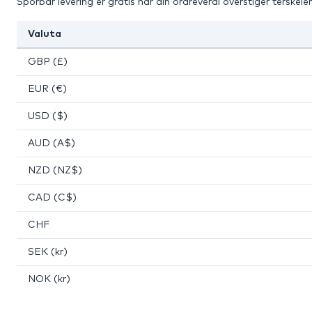
Sporbar levering er gratis når din ordreverdi overstiger terskelen
Valuta
GBP (£)
EUR (€)
USD ($)
AUD (A$)
NZD (NZ$)
CAD (C$)
CHF
SEK (kr)
NOK (kr)