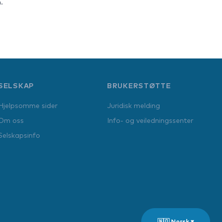
.
SELSKAP
BRUKERSTØTTE
Hjelpsomme sider
Juridisk melding
Om oss
Info- og veiledningssenter
Selskapsinfo
🇳🇴 Norsk ▾