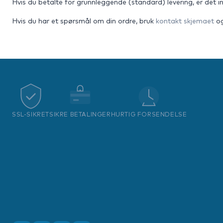
Hvis du betalte for grunnleggende (standard) levering, er det 
Hvis du har et spørsmål om din ordre, bruk
kontakt skjemaet
og
SSL-SIKRET
SIKRE BETALINGER
HURTIG FORSENDELSE