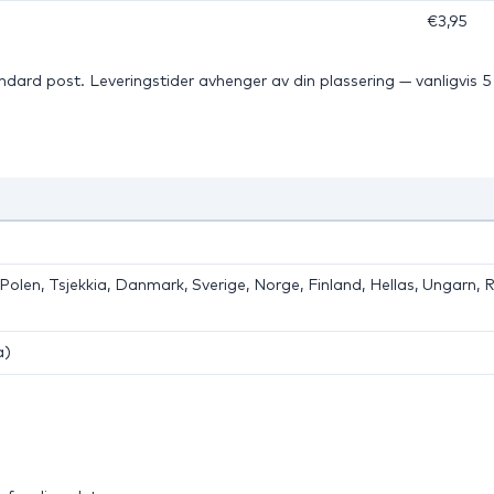
€3,95
ard post. Leveringstider avhenger av din plassering — vanligvis 5 d
 Polen, Tsjekkia, Danmark, Sverige, Norge, Finland, Hellas, Ungarn, 
a)